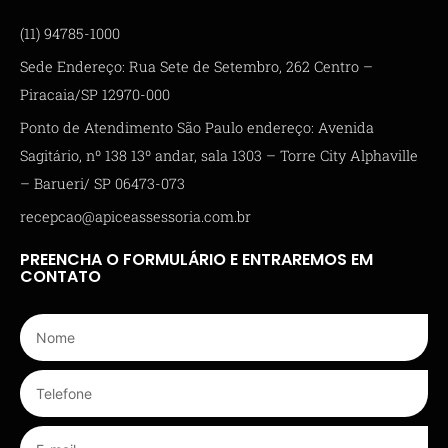
(11) 94785-1000
Sede Endereço: Rua Sete de Setembro, 262 Centro –
Piracaia/SP 12970-000
Ponto de Atendimento São Paulo endereço: Avenida
Sagitário, nº 138 13º andar, sala 1303 – Torre City Alphaville
– Barueri/ SP 06473-073
recepcao@apiceassessoria.com.br
PREENCHA O FORMULÁRIO E ENTRAREMOS EM
CONTATO