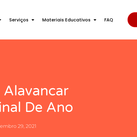
Serviços
Materiais Educativos
FAQ
 Alavancar
inal De Ano
embro 29, 2021