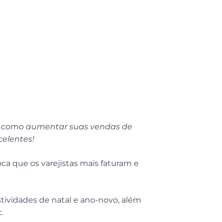
no: 4
nder mais
e como aumentar suas vendas de
celentes!
ca que os varejistas mais faturam e
tividades de natal e ano-novo, além
.