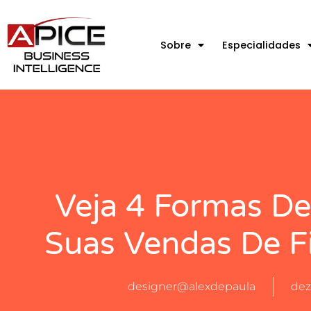
Sobre
Especialidades
Veja 4 Formas De
Suas Vendas De F
designer@alexdepaula
dez