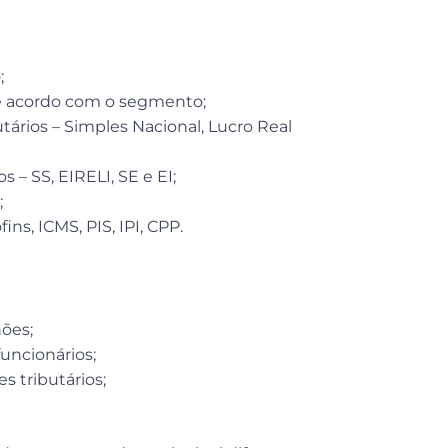
;
de acordo com o segmento;
tários – Simples Nacional, Lucro Real
 – SS, EIRELI, SE e EI;
;
ins, ICMS, PIS, IPI, CPP.
hões;
uncionários;
 tributários;