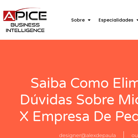
Sobre
Especialidades
Saiba Como Elim
Dúvidas Sobre Mi
X Empresa De Peq
designer@alexdepaula
ou