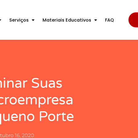
Serviços
Materiais Educativos
FAQ
inar Suas
croempresa
ueno Porte
tubro 16, 2020