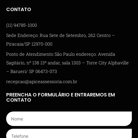
CONTATO
(11) 94785-1000
Sede Endereço: Rua Sete de Setembro, 262 Centro –
Piracaia/SP 12970-000
Ponto de Atendimento São Paulo endereço: Avenida
Sagitário, nº 138 13º andar, sala 1303 – Torre City Alphaville
– Barueri/ SP 06473-073
recepcao@apiceassessoria.com.br
PREENCHA O FORMULÁRIO E ENTRAREMOS EM
CONTATO