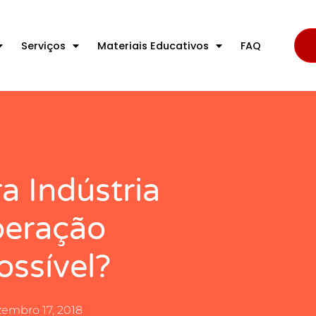
Serviços
Materiais Educativos
FAQ
a Indústria
peração
ossível?
embro 17, 2018