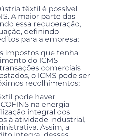
stria têxtil é possível
NS. A maior parte das
ando essa recuperação,
uação, definindo
ditos para a empresa;
os impostos que tenha
rcimento do ICMS
 transações comerciais
stados, o ICMS pode ser
óximos recolhimentos;
êxtil pode haver
e COFINS na energia
ilização integral dos
s à atividade industrial,
istrativa. Assim, a
ito integral desses