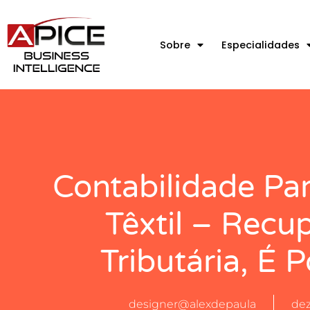
Sobre
Especialidades
Contabilidade Par
Têxtil – Recu
Tributária, É P
designer@alexdepaula
dez