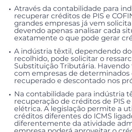
Através da contabilidade para indú
recuperar créditos de PIS e COFI
grandes empresas já vem solicit
devendo apenas analisar cada sit
exatamente o que pode gerar cré
A indústria têxtil, dependendo d
recolhido, pode solicitar o ressa
Substituição Tributária. Havendo
com empresas de determinados e
recuperado e descontado nos pr
Na contabilidade para indústria t
recuperação de créditos de PIS 
elétrica. A legislação permite a ut
créditos diferentes do ICMS ligado
diferentemente da atividade admin
empresa poderá aproveitar o créd