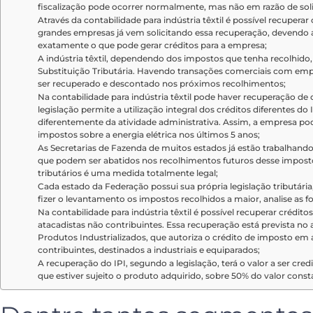
fiscalização pode ocorrer normalmente, mas não em razão de sol
Através da contabilidade para indústria têxtil é possível recupera
grandes empresas já vem solicitando essa recuperação, devendo a
exatamente o que pode gerar créditos para a empresa;
A indústria têxtil, dependendo dos impostos que tenha recolhido,
Substituição Tributária. Havendo transações comerciais com em
ser recuperado e descontado nos próximos recolhimentos;
Na contabilidade para indústria têxtil pode haver recuperação de 
legislação permite a utilização integral dos créditos diferentes do 
diferentemente da atividade administrativa. Assim, a empresa pode
impostos sobre a energia elétrica nos últimos 5 anos;
As Secretarias de Fazenda de muitos estados já estão trabalhan
que podem ser abatidos nos recolhimentos futuros desse imposto
tributários é uma medida totalmente legal;
Cada estado da Federação possui sua própria legislação tributár
fizer o levantamento os impostos recolhidos a maior, analise as f
Na contabilidade para indústria têxtil é possível recuperar crédito
atacadistas não contribuintes. Essa recuperação está prevista n
Produtos Industrializados, que autoriza o crédito de imposto em 
contribuintes, destinados a industriais e equiparados;
A recuperação do IPI, segundo a legislação, terá o valor a ser cre
que estiver sujeito o produto adquirido, sobre 50% do valor consta