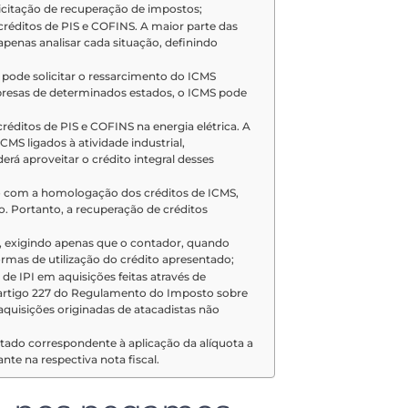
icitação de recuperação de impostos;
r créditos de PIS e COFINS. A maior parte das
penas analisar cada situação, definindo
 pode solicitar o ressarcimento do ICMS
presas de determinados estados, o ICMS pode
créditos de PIS e COFINS na energia elétrica. A
ICMS ligados à atividade industrial,
rá aproveitar o crédito integral desses
do com a homologação dos créditos de ICMS,
. Portanto, a recuperação de créditos
ia, exigindo apenas que o contador, quando
ormas de utilização do crédito apresentado;
s de IPI em aquisições feitas através de
o artigo 227 do Regulamento do Imposto sobre
aquisições originadas de atacadistas não
ditado correspondente à aplicação da alíquota a
nte na respectiva nota fiscal.