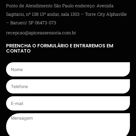
Ponto de Atendimento São Paulo endereço: Avenida
Sagitário, nº 138 13º andar, sala 1303 – Torre City Alphaville
– Barueri/ SP 06473-073
recepcao@apiceassessoria.com.br
PREENCHA O FORMULÁRIO E ENTRAREMOS EM
CONTATO