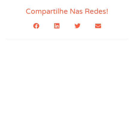
Compartilhe Nas Redes!
Saiba quais são os
tipos de sociedade
empresarial e
escolha a melhor
para ter um
negócio próspero