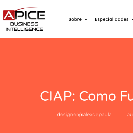
Sobre
Especialidades
CIAP: Como Fu
designer@alexdepaula
ou