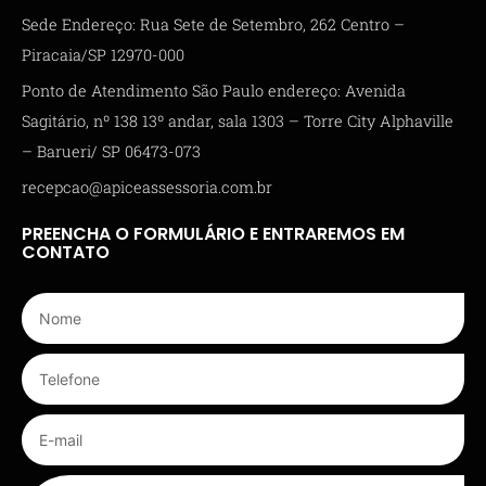
Sede Endereço: Rua Sete de Setembro, 262 Centro –
Piracaia/SP 12970-000
Ponto de Atendimento São Paulo endereço: Avenida
Sagitário, nº 138 13º andar, sala 1303 – Torre City Alphaville
– Barueri/ SP 06473-073
recepcao@apiceassessoria.com.br
PREENCHA O FORMULÁRIO E ENTRAREMOS EM
CONTATO