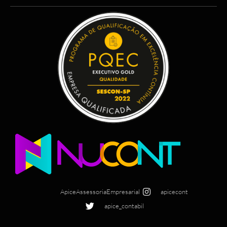
ApiceAssessoriaEmpresarial
apicecont
apice_contabil