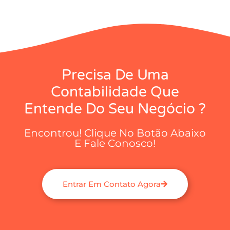
Precisa De Uma
Contabilidade Que
Entende Do Seu Negócio ?
Encontrou! Clique No Botão Abaixo
E Fale Conosco!
Entrar Em Contato Agora