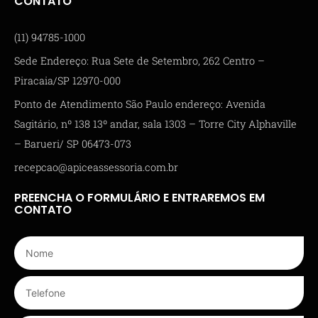
CONTATO
(11) 94785-1000
Sede Endereço: Rua Sete de Setembro, 262 Centro –
Piracaia/SP 12970-000
Ponto de Atendimento São Paulo endereço: Avenida
Sagitário, nº 138 13º andar, sala 1303 – Torre City Alphaville
– Barueri/ SP 06473-073
recepcao@apiceassessoria.com.br
PREENCHA O FORMULÁRIO E ENTRAREMOS EM
CONTATO