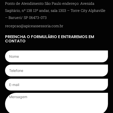
Ponto de Atendimento São Paulo endereço: Avenida
Sagitário, nº 138 13º andar, sala 1303 – Torre City Alphaville
– Barueri/ SP 06473-073
recepcao@apiceassessoria.com.br
PREENCHA O FORMULÁRIO E ENTRAREMOS EM
CONTATO