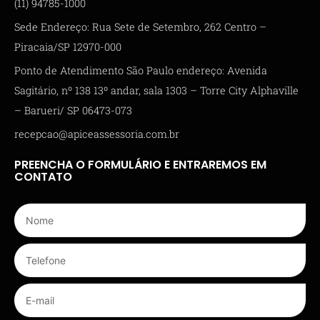
(11) 94785-1000
Sede Endereço: Rua Sete de Setembro, 262 Centro –
Piracaia/SP 12970-000
Ponto de Atendimento São Paulo endereço: Avenida
Sagitário, nº 138 13º andar, sala 1303 – Torre City Alphaville
– Barueri/ SP 06473-073
recepcao@apiceassessoria.com.br
PREENCHA O FORMULÁRIO E ENTRAREMOS EM
CONTATO