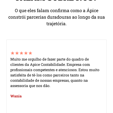
O que eles falam confirma como a Ápice
constrói parcerias duradouras ao longo da sua
trajetória.
Muito me orgulho de fazer parte do quadro de
M
clientes da Apice Contabilidade. Empresa com
c
profissionais competentes e atenciosos. Estou muito
p
satisfeita de tê-los como parceiros tanto na
s
contabilidade de nossas empresas, quanto na
c
assessoria que nos dão.
a
Á
Wania
e
ó
i
e